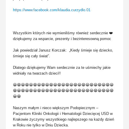
https://www.facebook.com/klaudia.curzydlo.01
Wszystkim których nie wymieniliśmy również serdecznie ❤️
dziękujemy za wsparcie, prezenty i bezinteresowną pomoc
Jak powiedział Janusz Korczak: „Kiedy śmieje się dziecko,
śmieje się cały świat”.
Dlatego dziękujemy Wam serdecznie za te uśmiechy jakie
widniały na twarzach dzieci!!
😀😁😀😁😀😁😀😁😀😁😀😁😀😁😀😁😀😁😀😁😀😁😀😁😀
😁😀😁😀😁😀😁😀😁😀😁😀😁😀😁😀😁😀😁😀😁😀😁😀😁
😀😁
Naszym małym i nieco większym Podopiecznym –
Pacjentom Kliniki Onkologii i Hematologii Dziecięcej USD w
Krakowie życzymy wszystkiego najlepszego na każdy dzień
w Roku nie tylko w Dniu Dziecka.