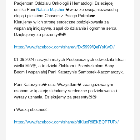
Pacjentom Oddziału Onkologii i Hematologii Dziecięcej
umiliła
Pani
Natalia Majcher
❤️wraz ze swoją niezawodną
ekipą i pieskiem Chasem z Psiego Patrolu❤️
Kierujemy w ich stronę serdeczne podziękowania za
wspaniałą inicjatywę, zapał do działania i ogromne serca.
Dziękujemy za prezenty🎁🎁
https://www.facebook.com/share/v/Dx5999fQeiYsKwDi/
01.06.2024 naszych małych Podopiecznych odwiedziła Elsa i
wielki Miś🐻, a to dzięki Żłobkom i Przedszkolom Baby
Boom i wspaniałej Pani Katarzynie Samborek-Kaczmarczyk.
Pani Katarzynie❤️ oraz Wszystkim❤️ zaangażowanym
osobom w tą akcję składamy serdeczne podziękowania i
wyrazy uznania. Dziękujemy za prezenty🎁🎁
i Waszą obecność.
https://www.facebook.com/share/p/dKiuxR9EKEQPTUFx/