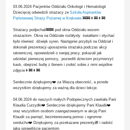
03.06.2024 Pacjentów Oddziału Onkologii i Hematologii
Dziecięcej odwiedzili strażacy ze
Szkoła Aspirantów
Państwowej Straży Pożarnej w Krakowie
🚒🚒👩‍🚒👩‍🚒
Strażacy podjechali🚒🚒 pod okna Oddziału wozem
strażackim. Okna na Oddziale rozbłysły światłami i słychać
było również dźwięk syren. Następnie przybyli na Oddział i
dokonali prezentacji uposażenia strażaka podczas akcji
ratowniczej, opowiedzieli o swojej pracy, pokazali jak
udzielać pierwszej pomocy, pozwolili dzieciom przymierzyć
kask, obejrzeć butlę z tlenem i zrobić sobie z nimi wspólne
zdjęcie👩‍🚒👩‍🚒
Serdecznie dziękujemy❤️ za Waszą obecność, a przede
wszystkim dziękujemy za ważną dla dzieci lekcje.
04.06.2024 do naszych małych Podopiecznych zawitała Pani
Klaudia Curzydło❤️ Serdecznie dziękujemy Pani Klaudii❤️
oraz wszystkim osobom zaangażowanym w akcję Pani
Klaudii za pamięć, bezinteresowną pomoc i ogromne
serducho❤️ Dziękujemy za przekazane prezenty🎁 i radość
jaką sprawiliście pacjentom.