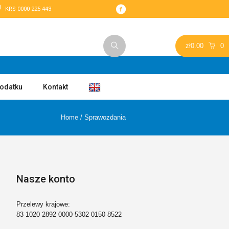
KRS 0000 225 443
zł
0.00
0
podatku
Kontakt
Home
/
Sprawozdania
Nasze konto
Przelewy krajowe:
83 1020 2892 0000 5302 0150 8522