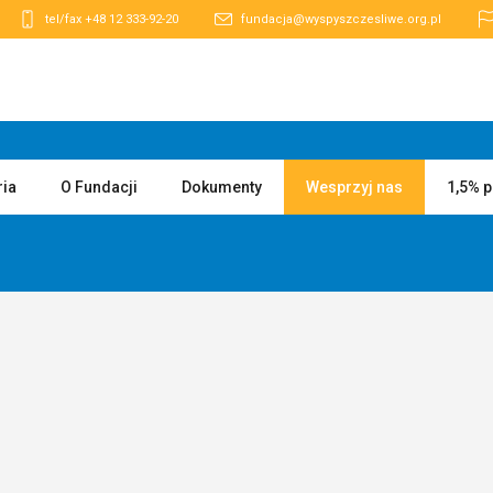
tel/fax +48 12 333-92-20
fundacja@wyspyszczesliwe.org.pl
ria
O Fundacji
Dokumenty
Wesprzyj nas
1,5% 