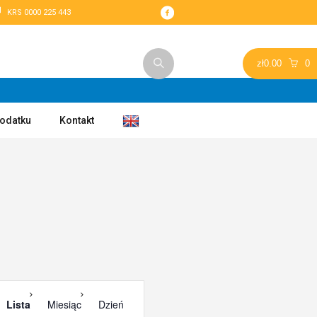
KRS 0000 225 443
zł
0.00
0
podatku
Kontakt
Wydarzenie
Lista
Miesiąc
Dzień
Widoki