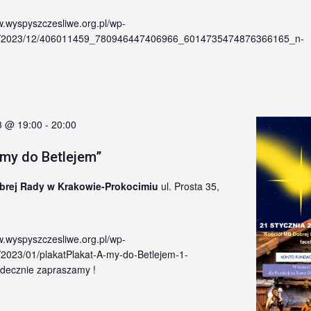
w.wyspyszczesliwe.org.pl/wp-
ds/2023/12/406011459_780946447406966_6014735474876366165_n-
3 @ 19:00
-
20:00
 my do Betlejem”
brej Rady w Krakowie-Prokocimiu
ul. Prosta 35,
w.wyspyszczesliwe.org.pl/wp-
/2023/01/plakatPlakat-A-my-do-Betlejem-1-
rdecznie zapraszamy !