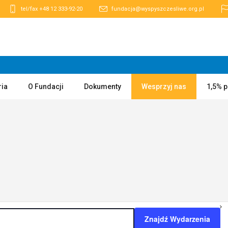
tel/fax +48 12 333-92-20
fundacja@wyspyszczesliwe.org.pl
ria
O Fundacji
Dokumenty
Wesprzyj nas
1,5% 
Znajdź Wydarzenia