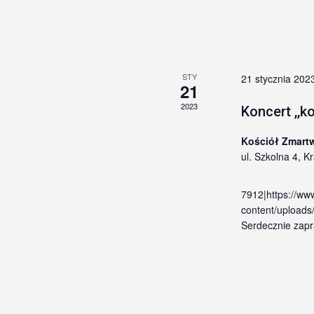
STY
21 stycznia 202
21
2023
Koncert ,,k
Kościół Zmart
ul. Szkolna 4, 
7912|https://ww
content/uploads
Serdecznie zap