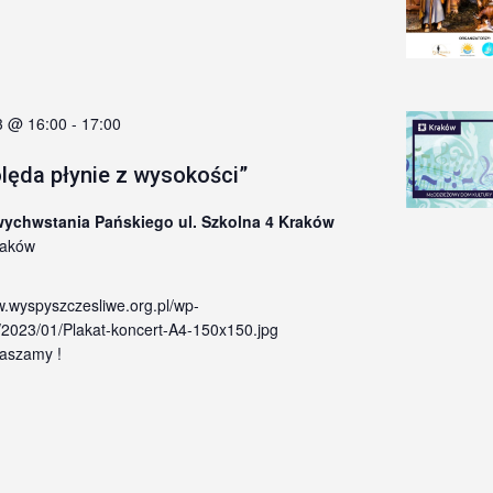
3 @ 16:00
-
17:00
olęda płynie z wysokości”
wychwstania Pańskiego ul. Szkolna 4 Kraków
Kraków
w.wyspyszczesliwe.org.pl/wp-
/2023/01/Plakat-koncert-A4-150x150.jpg
raszamy !