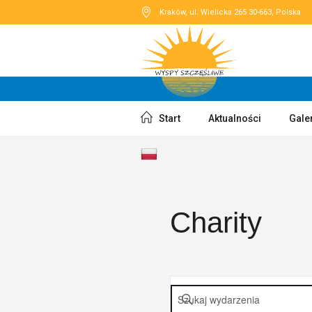
Kraków
, ul. Wielicka 265
30-663
,
Polska
Start
Aktualności
Gale
Charity
Wydarzenia
Wpisz
słowo