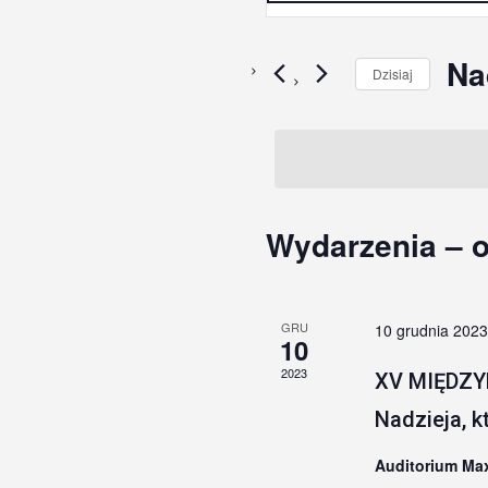
Nawigacja
kluczowe.
Szukaj
po
wg
Na
Dzisiaj
wyszukiwaniu
słowa
kluczowego
Wybie
i
Wydarzenia.
datę.
widokach
Wydarzenia – o
GRU
10 grudnia 202
10
2023
XV MIĘDZ
Nadzieja, k
Auditorium M