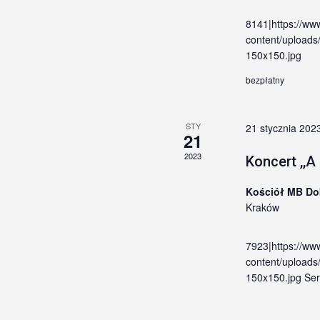
8141|https://ww
content/uploa
150x150.jpg
bezpłatny
STY
21 stycznia 202
21
2023
Koncert ,,A
Kościół MB Do
Kraków
7923|https://ww
content/uploads
150x150.jpg Se