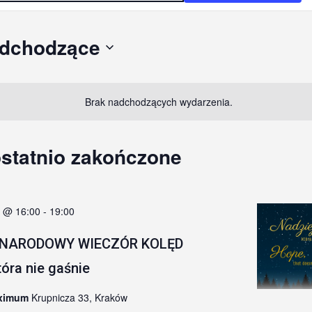
dchodzące
rz
Brak nadchodzących wydarzenia.
statnio zakończone
3 @ 16:00
-
19:00
YNARODOWY WIECZÓR KOLĘD
tóra nie gaśnie
aximum
Krupnicza 33, Kraków