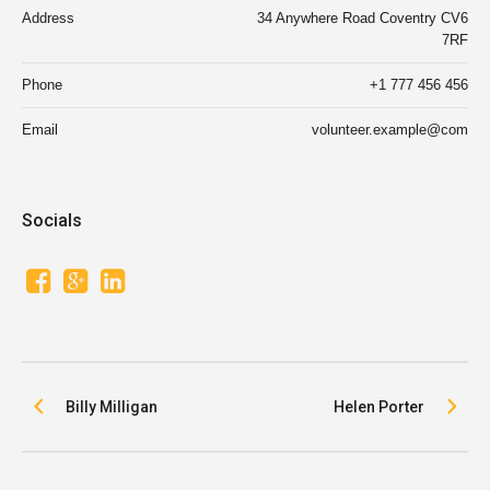
Address
34 Anywhere Road Coventry CV6
7RF
Phone
+1 777 456 456
Email
volunteer.example@com
Socials
Billy Milligan
Helen Porter