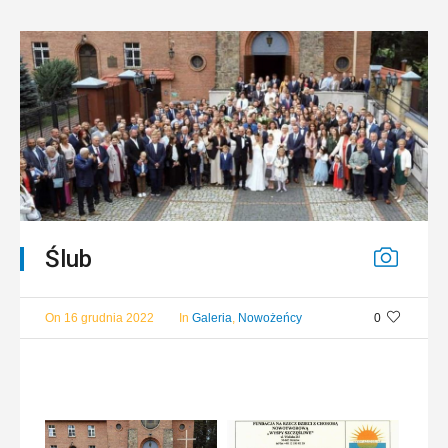
Ślub
On
16 grudnia 2022
In
Galeria
,
Nowożeńcy
0