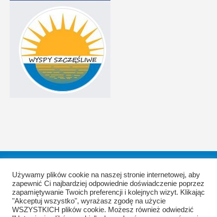
Aktualności
Galeria
O Fundacji
Sprawozdania
Używamy plików cookie na naszej stronie internetowej, aby
Statut Fundacji
1,5%
Kontakt
Nowożeńcy
zapewnić Ci najbardziej odpowiednie doświadczenie poprzez
Nasi podopieczni
Polityka plików cookie
Polityka prywatności
zapamiętywanie Twoich preferencji i kolejnych wizyt. Klikając
Druki do pobrania
Regulamin strony internetowej
"Akceptuj wszystko", wyrażasz zgodę na użycie
Polityka prywatności
| Copyright © 2021 Wyspy Szczęśliwe
WSZYSTKICH plików cookie. Możesz również odwiedzić