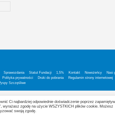
Sprawozdania
Statut Fundacji
1,5%
Kontakt
Nowożeńcy
Nasi 
Polityka prywatności
Druki do pobrania
Regulamin strony internetowej
Wyspy Szczęśliwe
ewnić Ci najbardziej odpowiednie doświadczenie poprzez zapamięty
stko", wyrażasz zgodę na użycie WSZYSTKICH plików cookie. Możesz
ecyzować swoją zgodę.