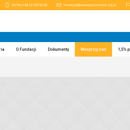
tel/fax +48 12 333-92-20
fundacja@wyspyszczesliwe.org.pl
ria
O Fundacji
Dokumenty
Wesprzyj nas
1,5% 