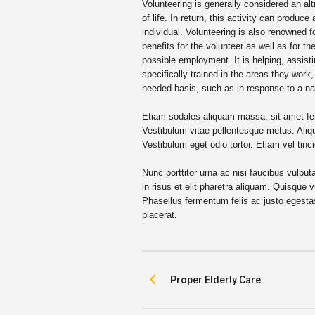
Volunteering is generally considered an al
of life. In return, this activity can produce
individual. Volunteering is also renowned f
benefits for the volunteer as well as for t
possible employment. It is helping, assist
specifically trained in the areas they wo
needed basis, such as in response to a nat
Etiam sodales aliquam massa, sit amet fer
Vestibulum vitae pellentesque metus. Aliqu
Vestibulum eget odio tortor. Etiam vel tinc
Nunc porttitor urna ac nisi faucibus vulpu
in risus et elit pharetra aliquam. Quisque
Phasellus fermentum felis ac justo egestas
placerat.
Proper Elderly Care