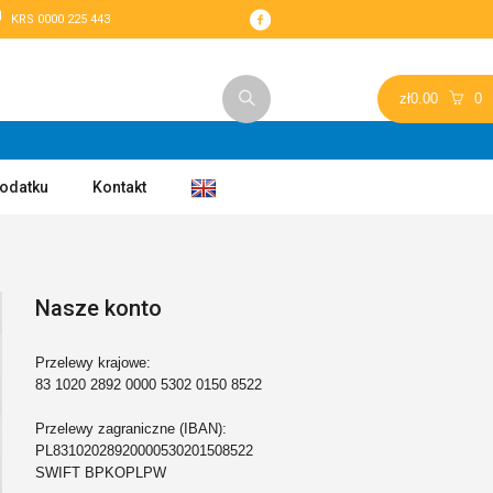
KRS 0000 225 443
zł
0.00
0
podatku
Kontakt
Nasze konto
Przelewy krajowe:
83 1020 2892 0000 5302 0150 8522
Przelewy zagraniczne (IBAN):
PL83102028920000530201508522
SWIFT BPKOPLPW