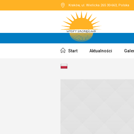
Kraków
, ul. Wielicka 265
30-663
,
Polska
Start
Aktualności
Gale