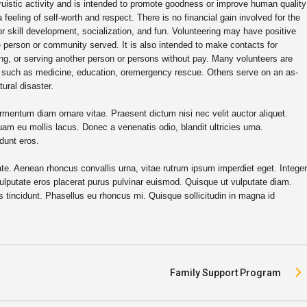
truistic activity and is intended to promote goodness or improve human quality
 a feeling of self-worth and respect. There is no financial gain involved for the
or skill development, socialization, and fun. Volunteering may have positive
he person or community served. It is also intended to make contacts for
ing, or serving another person or persons without pay. Many volunteers are
rk, such as medicine, education, oremergency rescue. Others serve on an as-
ural disaster.
mentum diam ornare vitae. Praesent dictum nisi nec velit auctor aliquet.
am eu mollis lacus. Donec a venenatis odio, blandit ultricies urna.
idunt eros.
tate. Aenean rhoncus convallis urna, vitae rutrum ipsum imperdiet eget. Integer
 vulputate eros placerat purus pulvinar euismod. Quisque ut vulputate diam.
 tincidunt. Phasellus eu rhoncus mi. Quisque sollicitudin in magna id
Family Support Program