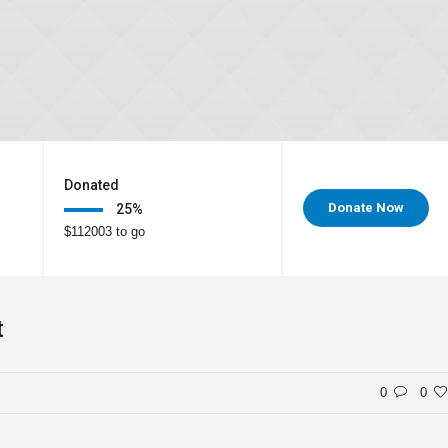
Donated
Donate Now
25
%
$112003 to go
t
0
0