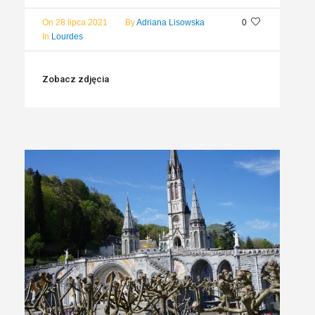
On
28 lipca 2021
By
Adriana Lisowska
0
In
Lourdes
Zobacz zdjęcia