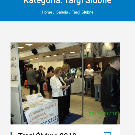
Kategoria:
Targi Ślubne
Home
/
Galeria
/
Targi Ślubne