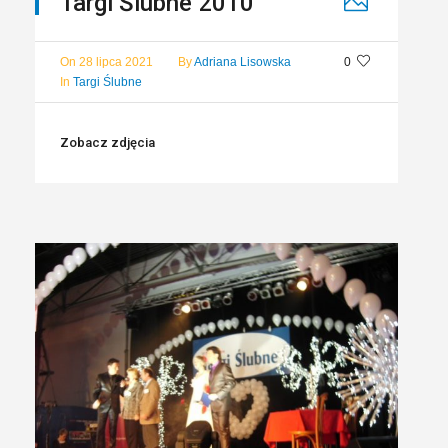
Targi Ślubne 2010
On
28 lipca 2021
By
Adriana Lisowska
0
In
Targi Ślubne
Zobacz zdjęcia