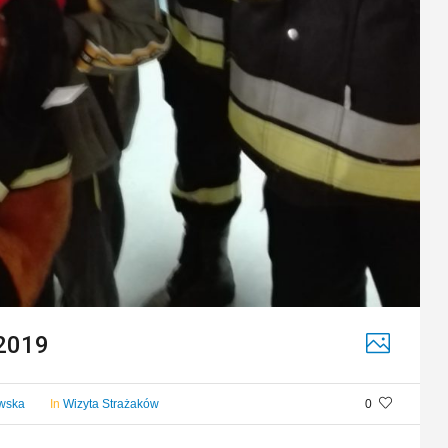
 2019
owska
In
Wizyta Strażaków
0