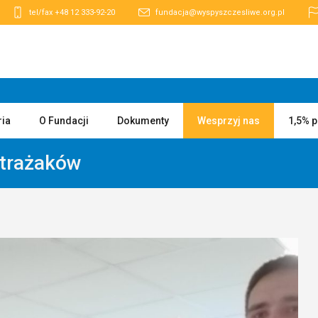
tel/fax +48 12 333-92-20
fundacja@wyspyszczesliwe.org.pl
ria
O Fundacji
Dokumenty
Wesprzyj nas
1,5% 
Strażaków