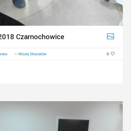
 2018 Czarnochowice
owska
In
Wizyta Strażaków
0