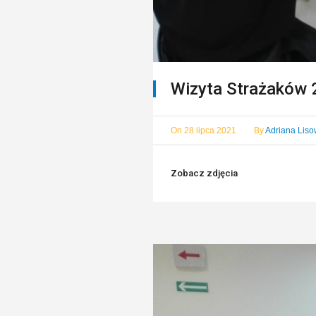
Wizyta Strażaków
On
28 lipca 2021
By
Adriana Lis
Zobacz zdjęcia