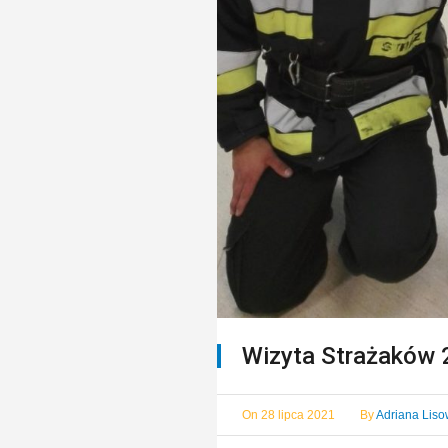
Wizyta Strażaków
On
28 lipca 2021
By
Adriana Lis