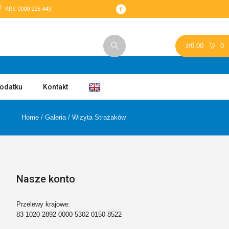
KRS 0000 225 443
zł
0.00
0
podatku
Kontakt
Home
/
Galeria
/
Wizyta Strażaków
Nasze konto
Przelewy krajowe:
83 1020 2892 0000 5302 0150 8522