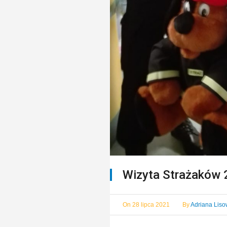
Wizyta Strażaków
On
28 lipca 2021
By
Adriana Lis