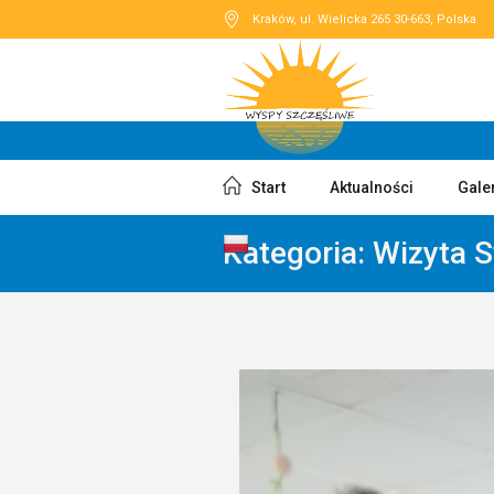
Kraków
, ul. Wielicka 265
30-663
,
Polska
Start
Aktualności
Gale
Kategoria:
Wizyta 