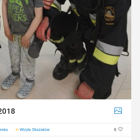
 2018
owska
In
Wizyta Strażaków
0