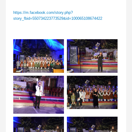
https://m.facebook.com/story.php?
story_fbid=550734223773529&id=100065108674422