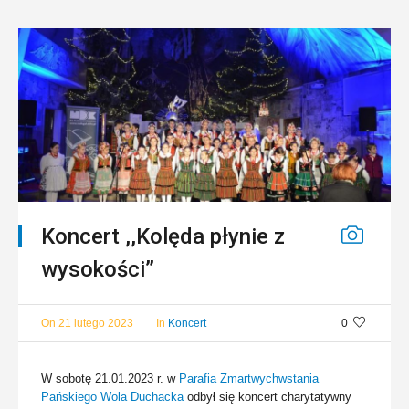
Koncert ,,Kolęda płynie z
wysokości”
On
21 lutego 2023
In
Koncert
0
W sobotę 21.01.2023 r. w
Parafia Zmartwychwstania
Pańskiego Wola Duchacka
odbył się koncert charytatywny