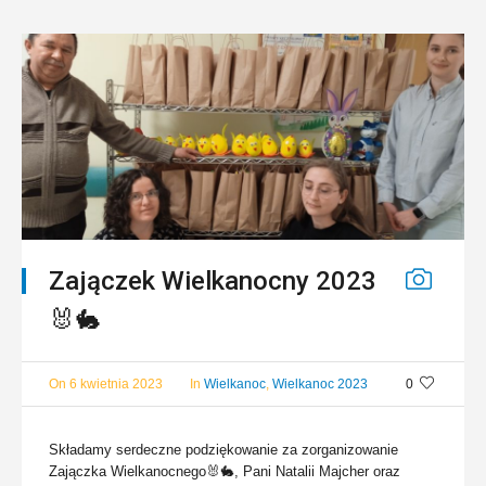
Zajączek Wielkanocny 2023
🐰🐇
On
6 kwietnia 2023
In
Wielkanoc
,
Wielkanoc 2023
0
Składamy serdeczne podziękowanie za zorganizowanie
Zajączka Wielkanocnego🐰🐇, Pani Natalii Majcher oraz