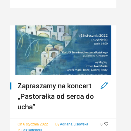
Zapraszamy na koncert
„Pastorałka od serca do
ucha”
On
6 stycznia 2022
By
Adriana Lisowska
0
In
Bez kategorii