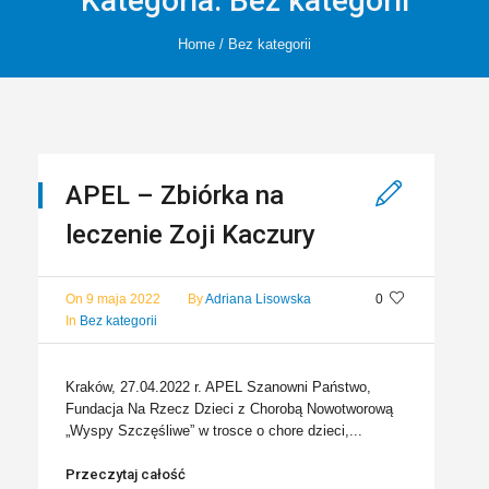
Kategoria:
Bez kategorii
Home
/
Bez kategorii
APEL – Zbiórka na
leczenie Zoji Kaczury
On
9 maja 2022
By
Adriana Lisowska
0
In
Bez kategorii
Kraków, 27.04.2022 r. APEL Szanowni Państwo,
Fundacja Na Rzecz Dzieci z Chorobą Nowotworową
„Wyspy Szczęśliwe” w trosce o chore dzieci,...
Przeczytaj całość